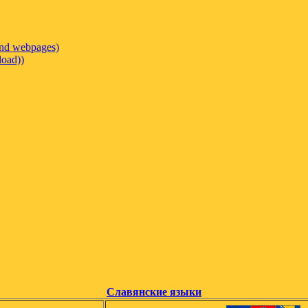
 and webpages)
load))
Славянские языки