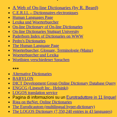
A Web of On-line Dictionaries (by R. Beard)
C.E.R.I.L -- Dictionnaires electroniques
Human Languages Page
Lexika und Woerterbuecher
On-line Dictionary of On-line Dictionaries
On-line Dictionaries Stuttgart University
Paderborn Index of Dictionaries on WWW
Pedro's Dictionaries
The Human Language Page
Woerterbuecher, Glossare, Terminologie (Mainz)
Woerterbuecher und Lexika
Wortlisten verschiedener Sprachen
***
Alternative Dictionaries
BABYLON
DICT Development Group Online Dictionary Database Query
ENGCG (Lingsoft Inc., Helsinki)
LOGOS translation service
Pagina di informazioni su un
Eurotraduttore in 11 lingue!
Riga on theNet. Online Dictionaries
The Eurodicautom (multilingual hyper-dictionary)
The LOGOS Dictionary (7,350,240 entries in 43 languages)