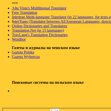
***
Alta Vista's Multilingual Translator
Free Translation
Intertran Multi-language Translator (in 22 languages, for texts
I
nterTrans (Translator between All European Languages, down
Online Dictionaries and Translators
Translation.Net (in 15 languages)
TravLang's Translating Dictionaries
Wordbot
Газеты и журналы на чешском языке
Gazeta Polska
Gazeta Wyborcza
Поисковые системы на польском языке