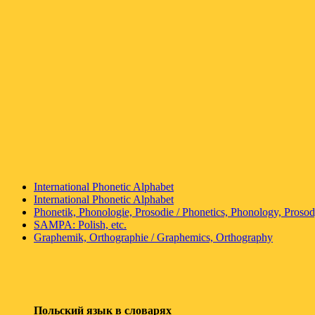
International Phonetic Alphabet
International Phonetic Alphabet
Phonetik, Phonologie, Prosodie / Phonetics, Phonology, Proso
SAMPA: Polish, etc.
Graphemik, Orthographie / Graphemics, Orthography
Польский язык в словарях